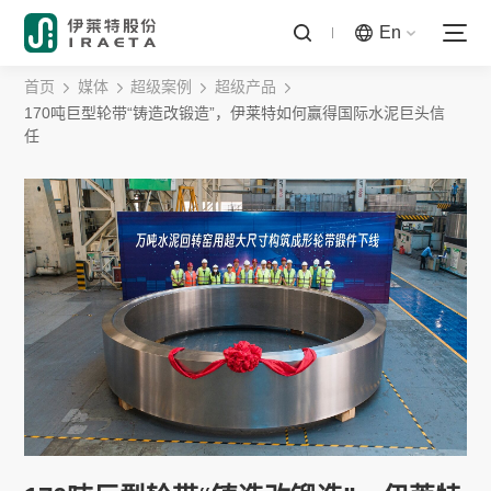
En
首页
媒体
超级案例
超级产品
170吨巨型轮带“铸造改锻造”，伊莱特如何赢得国际水泥巨头信
任