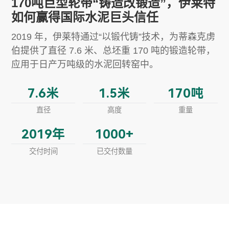
170吨巨型轮带“铸造改锻造”，伊莱特
如何赢得国际水泥巨头信任
2019 年，伊莱特通过“以锻代铸”技术，为蒂森克虏
伯提供了直径 7.6 米、总坯重 170 吨的锻造轮带，
应用于日产万吨级的水泥回转窑中。
7.6
米
1.5
米
170
吨
直径
高度
重量
2019
年
1000
+
交付时间
已交付数量