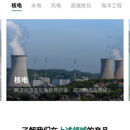
核电
水电
风电
高端炼化
海洋工程
核电
两次创造吉尼斯世界纪录，成功制造出直径21.029米整体无缝环轧钢环