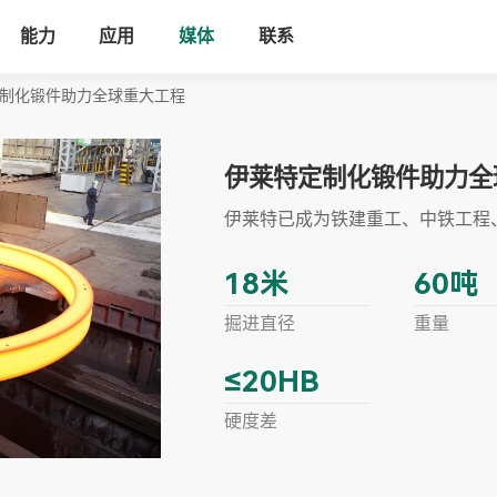
能力
应用
媒体
联系
制化锻件助力全球重大工程
伊莱特定制化锻件助力全
伊莱特已成为铁建重工、中铁工程
18
米
60
吨
掘进直径
重量
≤20
HB
硬度差