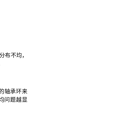
分布不均，
。
的轴承环来
均问题越显