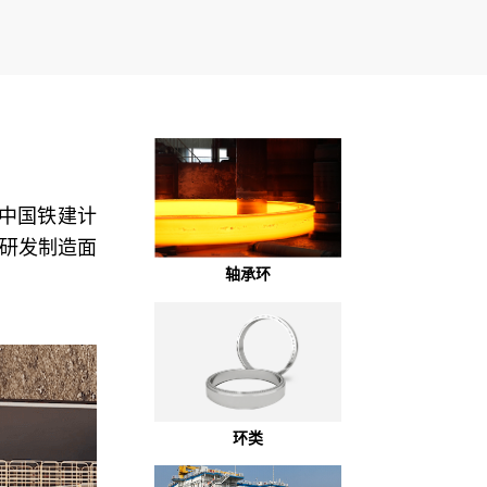
年中国铁建计
，研发制造面
轴承环
环类