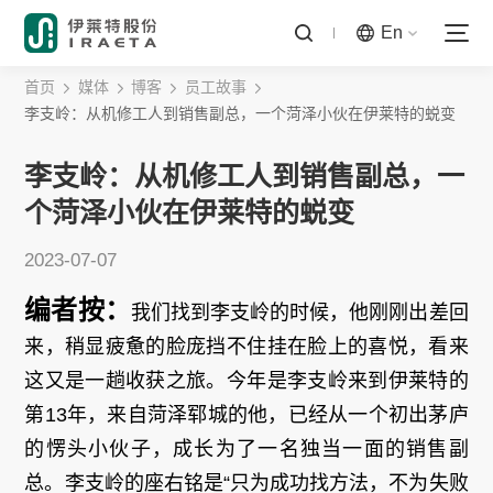
En
首页
媒体
博客
员工故事
李支岭：从机修工人到销售副总，一个菏泽小伙在伊莱特的蜕变
李支岭：从机修工人到销售副总，一
个菏泽小伙在伊莱特的蜕变
2023-07-07
编者按：
我们找到李支岭的时候，他刚刚出差回
来，稍显疲惫的脸庞挡不住挂在脸上的喜悦，看来
这又是一趟收获之旅。今年是李支岭来到伊莱特的
第13年，来自菏泽郓城的他，已经从一个初出茅庐
的愣头小伙子，成长为了一名独当一面的销售副
总。李支岭的座右铭是“只为成功找方法，不为失败