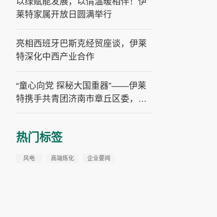
以绿赋能发展，以情温暖相伴！伊
莱特家属开放日圆满举行
亮相西班牙巴斯克经贸座谈，伊莱
特深化中西产业合作
“童心向党 探秘大国重器”——伊莱
特携手共青团济南市章丘区委，为
孩子们送上一份特别的“六一”礼物
热门标签
风电
高端炼化
企业要闻